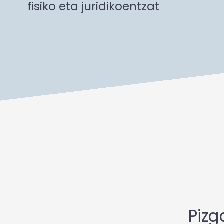
fisiko eta juridikoentzat
Pizg