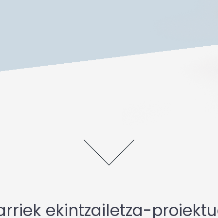
arriek ekintzailetza-proiekt