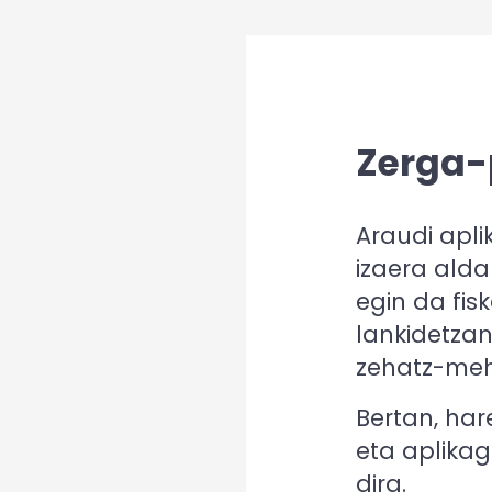
Zerga-
Araudi apl
izaera alda
egin da fis
lankidetzan
zehatz-meh
Bertan, har
eta aplikag
dira.