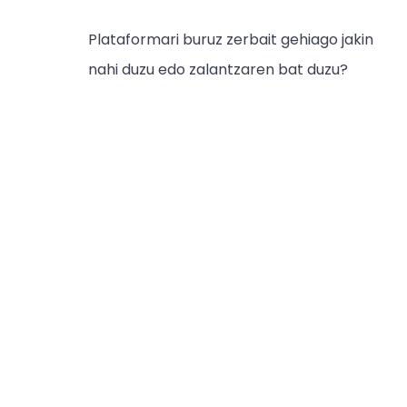
Plataformari buruz zerbait gehiago jakin
nahi duzu edo zalantzaren bat duzu?