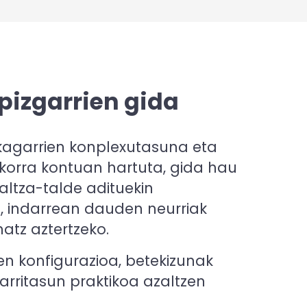
pizgarrien gida
ikagarrien konplexutasuna eta
korra kontuan hartuta, gida hau
kaltza-talde adituekin
, indarrean dauden neurriak
atz aztertzeko.
en konfigurazioa, betekizunak
arritasun praktikoa azaltzen