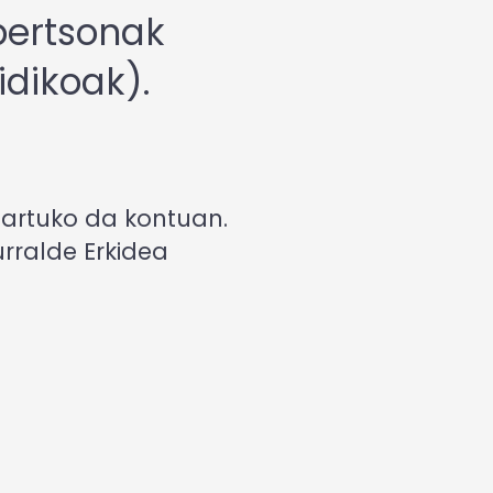
 pertsonak
ridikoak).
artuko da kontuan.
urralde Erkidea