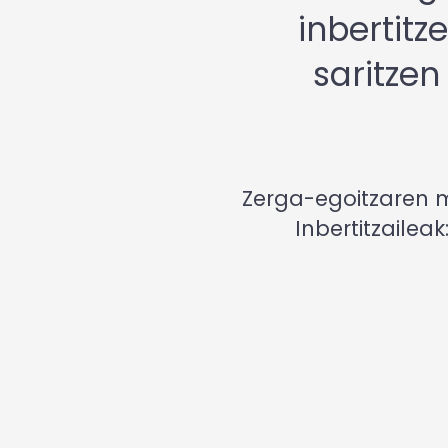
inbertitz
saritzen 
Zerga-egoitzaren 
Inbertitzailea