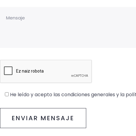
He leído y acepto las
condiciones generales
y la
polí