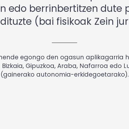
en edo berrinbertitzen dute
dituzte (bai fisikoak Zein ju
mende egongo den ogasun aplikagarria h
k: Bizkaia, Gipuzkoa, Araba, Nafarroa edo L
(gainerako autonomia-erkidegoetarako).