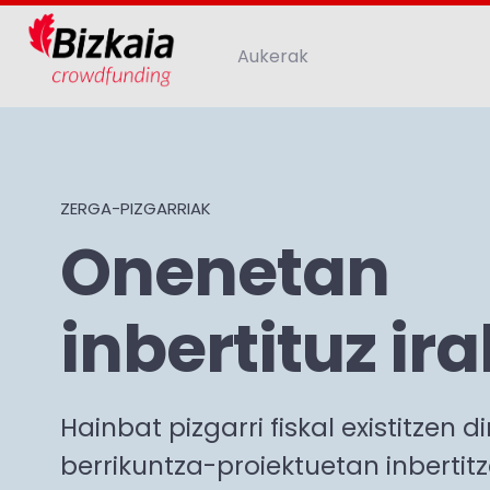
Aukerak
ZERGA-PIZGARRIAK
Onenetan
inbertituz ir
Hainbat pizgarri fiskal existitzen d
berrikuntza-proiektuetan inbertit