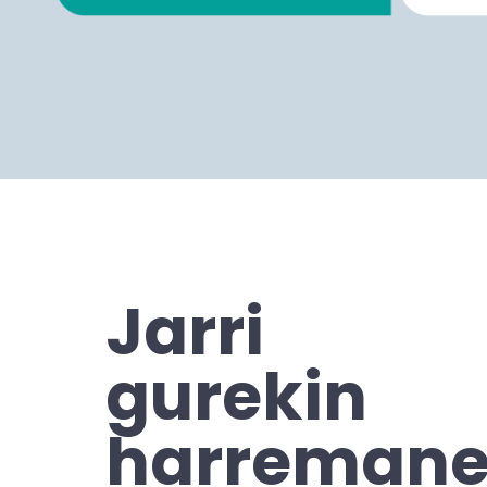
Jarri
gurekin
harremane