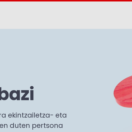
abazi
ira ekintzailetza- eta
zen duten pertsona