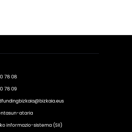
0 78 08
0 78 09
fundingbizkaia@bizkaia.eus
ntasun-ataria
ko informazio-sistema (SII)