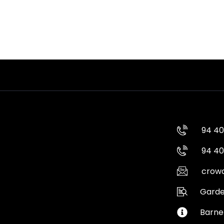
94 40
94 40
crowd
Garde
Barne