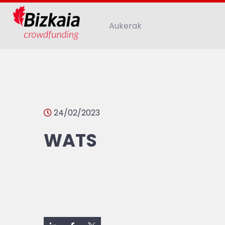
Aukerak
24/02/2023
WATS