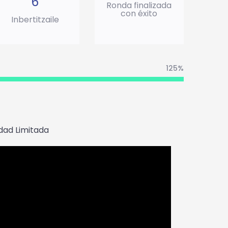
6
Ronda finalizada
con éxito
Inbertitzaile
125%
dad Limitada