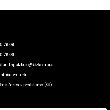
0 78 08
0 78 09
fundingbizkaia@bizkaia.eus
ntasun-ataria
ko informazio-sistema (SII)