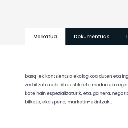
Merkatua
Dokumentuak
basq-ek kontzientzia ekologikoa duten eta ingu
zerbitzatu nahi ditu, estilo eta modari uko egi
kate hain espezializaturik, eta, gainera, nego
bilketa, ekoizpena, marketin-ekintzak...