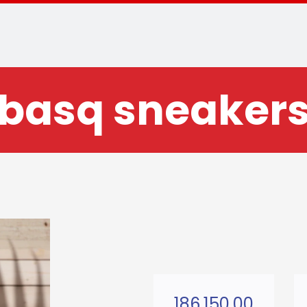
basq sneaker
186.150,00