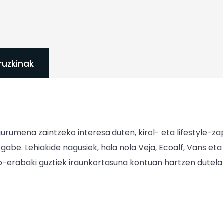
Iruzkinak
rumena zaintzeko interesa duten, kirol- eta lifestyle-zapa
n gabe. Lehiakide nagusiek, hala nola Veja, Ecoalf, Vans e
zio-erabaki guztiek iraunkortasuna kontuan hartzen dutela