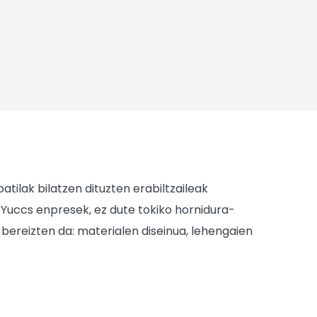
tilak bilatzen dituzten erabiltzaileak
ta Yuccs enpresek, ez dute tokiko hornidura-
 bereizten da: materialen diseinua, lehengaien