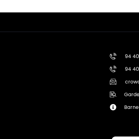
94 40
94 40
crowd
Garde
Barne