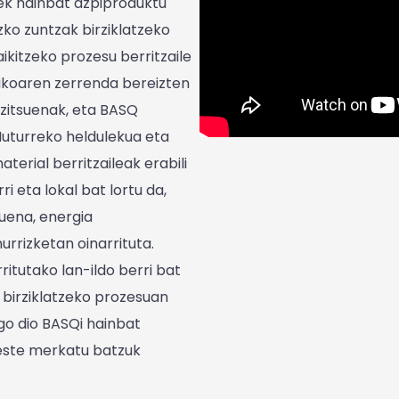
Qek hainbat azpiproduktu
ko zuntzak birziklatzeko
kitzeko prozesu berritzaile
koaren zerrenda bereizten
tzitsuenak, eta BASQ
 Muturreko heldulekua eta
erial berritzaileak erabili
i eta lokal bat lortu da,
uena, energia
rrizketan oinarrituta.
itutako lan-ildo berri bat
 birziklatzeko prozesuan
go dio BASQi hainbat
este merkatu batzuk