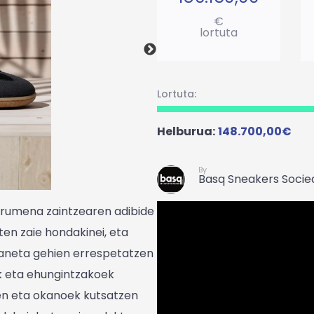
€
lortuta
Lortuta:
Helburua:
148.700,00€
By
Basq Sneakers Socie
gurumena zaintzearen adibide
ten zaie hondakinei, eta
laneta gehien errespetatzen
ek eta ehungintzakoek
en eta okanoek kutsatzen