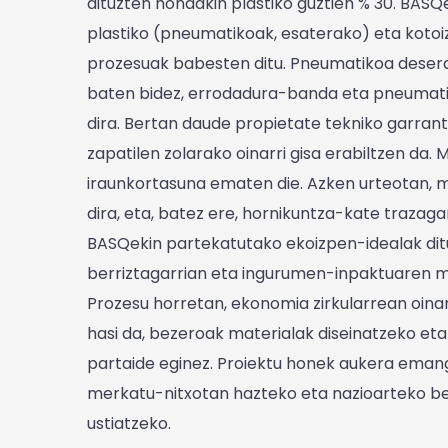
dituzten hondakin plastiko guztien % 30. BAS
plastiko (pneumatikoak, esaterako) eta kotoiz
prozesuak babesten ditu. Pneumatikoa deserai
baten bidez, errodadura-banda eta pneumati
dira. Bertan daude propietate tekniko garran
zapatilen zolarako oinarri gisa erabiltzen da.
iraunkortasuna ematen die. Azken urteotan, mat
dira, eta, batez ere, hornikuntza-kate trazagarr
BASQekin partekatutako ekoizpen-idealak dit
berriztagarrian eta ingurumen-inpaktuaren mu
Prozesu horretan, ekonomia zirkularrean oinarr
hasi da, bezeroak materialak diseinatzeko eta
partaide eginez. Proiektu honek aukera eman
merkatu-nitxotan hazteko eta nazioarteko b
ustiatzeko.