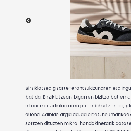
Birziklatzea gizarte-erantzukizunaren eta in
bat da. Birziklatzean, bigarren bizitza bat ema
ekonomia zirkularraren parte bihurtzen da, p
duena. Adibide argia da, adibidez, neumatiko
sortzen dituzten mikro-hondakinetatik datoz