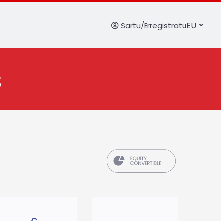
EU
Sartu/Erregistratu
s