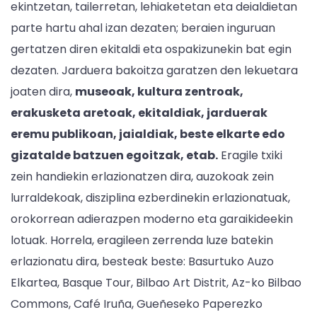
ekintzetan, tailerretan, lehiaketetan eta deialdietan
parte hartu ahal izan dezaten; beraien inguruan
gertatzen diren ekitaldi eta ospakizunekin bat egin
dezaten. Jarduera bakoitza garatzen den lekuetara
joaten dira,
museoak, kultura zentroak,
erakusketa aretoak, ekitaldiak, jarduerak
eremu publikoan, jaialdiak, beste elkarte edo
gizatalde batzuen egoitzak, etab.
Eragile txiki
zein handiekin erlazionatzen dira, auzokoak zein
lurraldekoak, disziplina ezberdinekin erlazionatuak,
orokorrean adierazpen moderno eta garaikideekin
lotuak. Horrela, eragileen zerrenda luze batekin
erlazionatu dira, besteak beste: Basurtuko Auzo
Elkartea, Basque Tour, Bilbao Art Distrit, Az-ko Bilbao
Commons, Café Iruña, Gueñeseko Paperezko