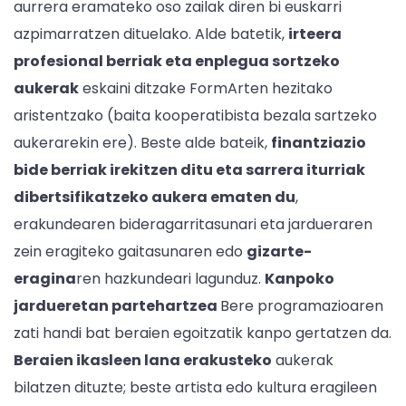
aurrera eramateko oso zailak diren bi euskarri
azpimarratzen dituelako. Alde batetik,
irteera
profesional berriak eta enplegua sortzeko
aukerak
eskaini ditzake FormArten hezitako
aristentzako (baita kooperatibista bezala sartzeko
aukerarekin ere). Beste alde bateik,
finantziazio
bide berriak irekitzen ditu eta sarrera iturriak
dibertsifikatzeko aukera ematen du
,
erakundearen bideragarritasunari eta jardueraren
zein eragiteko gaitasunaren edo
gizarte-
eragina
ren hazkundeari lagunduz.
Kanpoko
jardueretan partehartzea
Bere programazioaren
zati handi bat beraien egoitzatik kanpo gertatzen da.
Beraien ikasleen lana erakusteko
aukerak
bilatzen dituzte; beste artista edo kultura eragileen