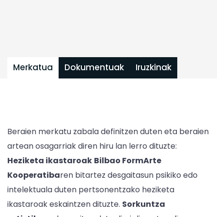
Merkatua
Dokumentuak
Iruzkinak
Beraien merkatu zabala definitzen duten eta beraien
artean osagarriak diren hiru lan lerro dituzte:
Heziketa ikastaroak
Bilbao FormArte
Kooperatiba
ren bitartez desgaitasun psikiko edo
intelektuala duten pertsonentzako heziketa
ikastaroak eskaintzen dituzte.
Sorkuntza