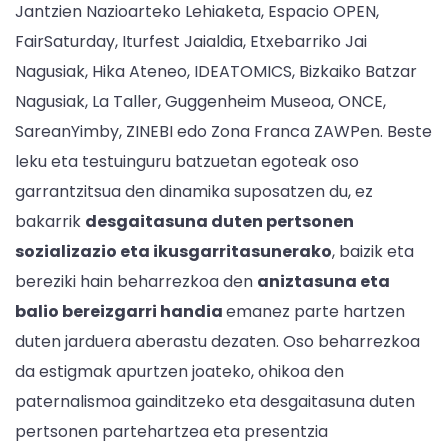
Jantzien Nazioarteko Lehiaketa, Espacio OPEN,
FairSaturday, Iturfest Jaialdia, Etxebarriko Jai
Nagusiak, Hika Ateneo, IDEATOMICS, Bizkaiko Batzar
Nagusiak, La Taller, Guggenheim Museoa, ONCE,
SareanYimby, ZINEBI edo Zona Franca ZAWPen. Beste
leku eta testuinguru batzuetan egoteak oso
garrantzitsua den dinamika suposatzen du, ez
bakarrik
desgaitasuna duten pertsonen
sozializazio eta ikusgarritasunerako
, baizik eta
bereziki hain beharrezkoa den
aniztasuna eta
balio bereizgarri handia
emanez parte hartzen
duten jarduera aberastu dezaten. Oso beharrezkoa
da estigmak apurtzen joateko, ohikoa den
paternalismoa gainditzeko eta desgaitasuna duten
pertsonen partehartzea eta presentzia