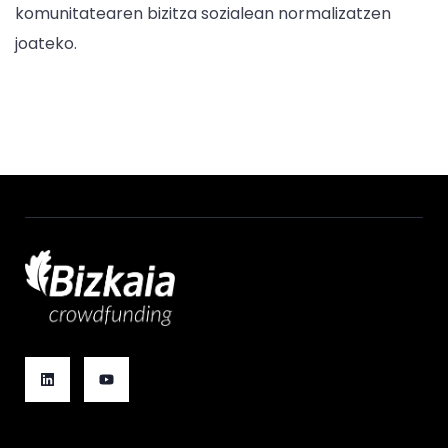
komunitatearen bizitza sozialean normalizatzen
joateko.