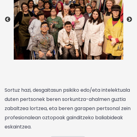
Sortuz hazi, desgaitasun psikiko edo/eta intelektuala
duten pertsonek beren sorkuntza-ahalmen guztia
zabaltzea lortzea, eta beren garapen pertsonal zein
profesionalean oztopoak gainditzeko baliabideak
eskaintzea.