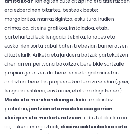
artistikoan
lan egiten dute disziplina eta adierazpen
era ezberdinen bitartez, besteak beste:
margolaritza, marrazkigintza, eskultura, irudien
animazioa, diseinu grafikoa, instalazioa, etab.,
partehartzaileak lengoaia, teknika, lanabes eta
euskarrien sorta zabal baten trebezian barneratzen
dituztelarik. Ariketa eta jarduera batzuk partekatzen
diren arren, pertsona bakoitzak bere bide sortzaile
propioa garatzen du, bere nahi eta gaitasunetan
ardaztua, bere lan propioa ekoiztera zuzendua (gaiei,
lengoiari, estiloari, euskarriei, etabarri dagokionez).
Moda eta merchandisinga
Jada arrakastaz
probatua,
jantzien eta modako osagarrien
ekoizpen eta merkaturatzean
ardaztutako lerroa
da, eskura margoztuak,
diseinu esklusibokoak eta