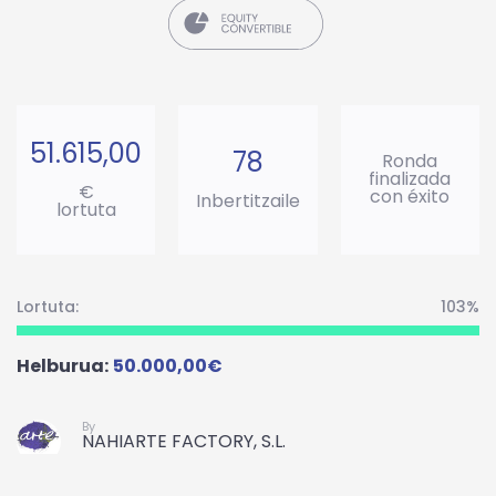
51.615,00
78
Ronda
finalizada
€
con éxito
Inbertitzaile
lortuta
Lortuta:
103%
Helburua:
50.000,00€
By
NAHIARTE FACTORY, S.L.