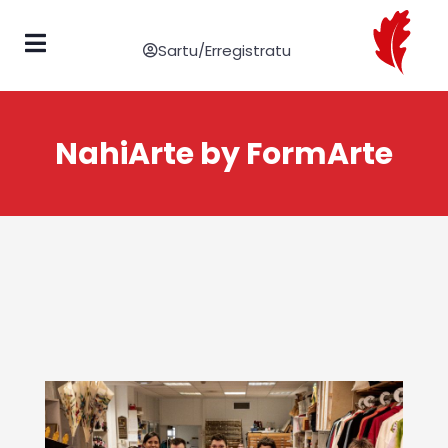
Sartu/Erregistratu
NahiArte by FormArte