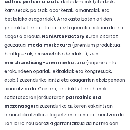
ad hoc pertsonalizatu
daitezkeenak (aterkiak,
kamisetak, poltsak, abarketak, amantalak eta
bestelako osagarriak). Arrakasta izaten ari den
produktu lerroa eta goranzko joerako eskaria duena.
Negozio eredua,
NahiArte Factory SL
ren bitartez
gauzatua,
moda merkatura
(premium produktua,
boutique-ak, museoetako dendak,...), zein
merchandising-aren merkatura
(enpresa eta
erakundeen opariak, ekitaldiak eta kongresuak,
etab.) zuzenduriko jantzi eta osagarrien ekoizpenean
oinarritzen da. Gainera, produktu lerro honek
sozietatearen jardueraren
patrozinio eta
mezenasgo
ra zuzenduriko aukeren eskaintzan
emandako itzulkina laguntzen eta nabarmentzen du.
Lan lerro hau bereziki garrantzitsua da normalean