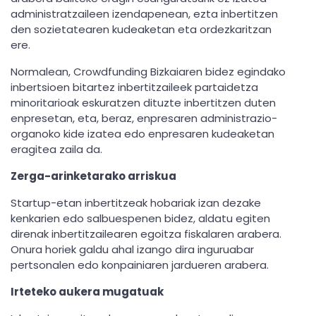
administratzaileen izendapenean, ezta inbertitzen
den sozietatearen kudeaketan eta ordezkaritzan
ere.
Normalean, Crowdfunding Bizkaiaren bidez egindako
inbertsioen bitartez inbertitzaileek partaidetza
minoritarioak eskuratzen dituzte inbertitzen duten
enpresetan, eta, beraz, enpresaren administrazio-
organoko kide izatea edo enpresaren kudeaketan
eragitea zaila da.
Zerga-arinketarako arriskua
Startup-etan inbertitzeak hobariak izan dezake
kenkarien edo salbuespenen bidez, aldatu egiten
direnak inbertitzailearen egoitza fiskalaren arabera.
Onura horiek galdu ahal izango dira inguruabar
pertsonalen edo konpainiaren jardueren arabera.
Irteteko aukera mugatuak