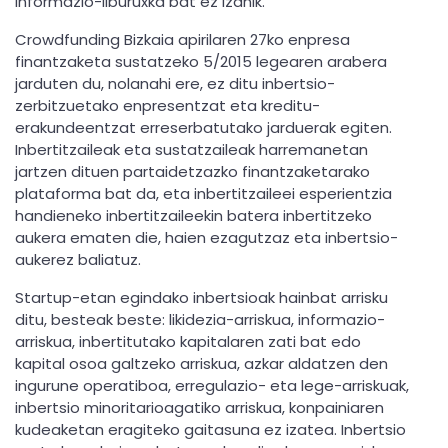
informazio-liburuxka bat ez izanik.
Crowdfunding Bizkaia apirilaren 27ko enpresa
finantzaketa sustatzeko 5/2015 legearen arabera
jarduten du, nolanahi ere, ez ditu inbertsio-
zerbitzuetako enpresentzat eta kreditu-
erakundeentzat erreserbatutako jarduerak egiten.
Inbertitzaileak eta sustatzaileak harremanetan
jartzen dituen partaidetzazko finantzaketarako
plataforma bat da, eta inbertitzaileei esperientzia
handieneko inbertitzaileekin batera inbertitzeko
aukera ematen die, haien ezagutzaz eta inbertsio-
aukerez baliatuz.
Startup-etan egindako inbertsioak hainbat arrisku
ditu, besteak beste: likidezia-arriskua, informazio-
arriskua, inbertitutako kapitalaren zati bat edo
kapital osoa galtzeko arriskua, azkar aldatzen den
ingurune operatiboa, erregulazio- eta lege-arriskuak,
inbertsio minoritarioagatiko arriskua, konpainiaren
kudeaketan eragiteko gaitasuna ez izatea. Inbertsio