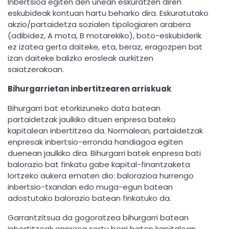
Inbertsioa egiten den unean eskuratzen diren
eskubideak kontuan hartu beharko dira. Eskuratutako
akzio/partaidetza sozialen tipologiaren arabera
(adibidez, A mota, B motarekiko), boto-eskubiderik
ez izatea gerta daiteke, eta, beraz, eragozpen bat
izan daiteke balizko erosleak aurkitzen
saiatzerakoan.
Bihurgarrietan inbertitzearen arriskuak
Bihurgarri bat etorkizuneko data batean
partaidetzak jaulkiko dituen enpresa bateko
kapitalean inbertitzea da. Normalean, partaidetzak
enpresak inbertsio-erronda handiagoa egiten
duenean jaulkiko dira. Bihurgarri batek enpresa bati
balorazio bat finkatu gabe kapital-finantzaketa
lortzeko aukera ematen dio: balorazioa hurrengo
inbertsio-txandan edo muga-egun batean
adostutako balorazio batean finkatuko da.
Garrantzitsua da gogoratzea bihurgarri batean
inbertitzeak enpresa sortu berri baten kapitalean