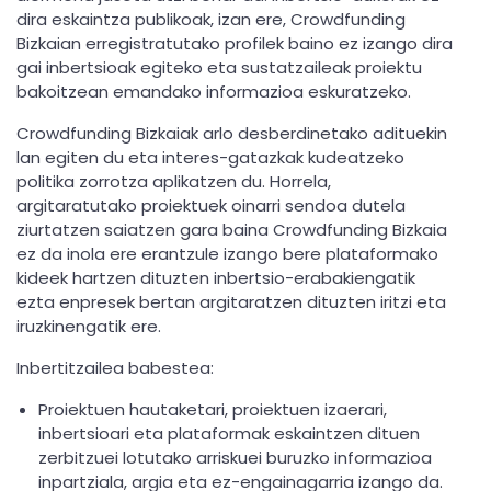
dira eskaintza publikoak, izan ere, Crowdfunding
Bizkaian erregistratutako profilek baino ez izango dira
gai inbertsioak egiteko eta sustatzaileak proiektu
bakoitzean emandako informazioa eskuratzeko.
Crowdfunding Bizkaiak arlo desberdinetako adituekin
lan egiten du eta interes-gatazkak kudeatzeko
politika zorrotza aplikatzen du. Horrela,
argitaratutako proiektuek oinarri sendoa dutela
ziurtatzen saiatzen gara baina Crowdfunding Bizkaia
ez da inola ere erantzule izango bere plataformako
kideek hartzen dituzten inbertsio-erabakiengatik
ezta enpresek bertan argitaratzen dituzten iritzi eta
iruzkinengatik ere.
Inbertitzailea babestea:
Proiektuen hautaketari, proiektuen izaerari,
inbertsioari eta plataformak eskaintzen dituen
zerbitzuei lotutako arriskuei buruzko informazioa
inpartziala, argia eta ez-engainagarria izango da.