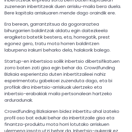
zuzenean inbertitzeak duen arrisku-maila bera duela.
Bere kapitala arriskuaren mende dago oraindik ere.
Era berean, garrantzitsua da gogoraraztea
bihurgarrien baldintzak aldatu egin daitezkeela
eragiketa batetik bestera, eta, horregatik, prest
egonez gero, tratu mota horren baldintzen
laburpena irakurri beharko dela, halakorik balego.
Startup-en inbertsioa soilik inbertsio dibertsifikatuen
zorro baten zati gisa egin behar da. Crowdfunding
Bizkaia esperientzia duten inbertitzaileei nahiz
esperimentatu gabekoei zuzenduta dago, eta bi
profilak dira inbertsio-arriskuak ulertzeko eta
inbertsio-erabakiak maila pertsonalean hartzeko
arduradunak.
Crowdfunding Bizkaiaren bidez inbertitu ahal izateko
profil oso bat eduki behar da inbertitzaile gisa eta
finantza-produktu mota horri lotutako arriskuen
ulermena jasota utzi behar da. Inbertsio-aukerak ez