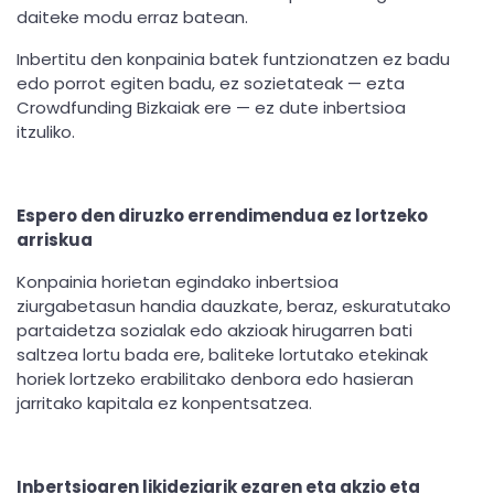
daiteke modu erraz batean.
Inbertitu den konpainia batek funtzionatzen ez badu
edo porrot egiten badu, ez sozietateak — ezta
Crowdfunding Bizkaiak ere — ez dute inbertsioa
itzuliko.
Espero den diruzko errendimendua ez lortzeko
arriskua
Konpainia horietan egindako inbertsioa
ziurgabetasun handia dauzkate, beraz, eskuratutako
partaidetza sozialak edo akzioak hirugarren bati
saltzea lortu bada ere, baliteke lortutako etekinak
horiek lortzeko erabilitako denbora edo hasieran
jarritako kapitala ez konpentsatzea.
Inbertsioaren likideziarik ezaren eta akzio eta