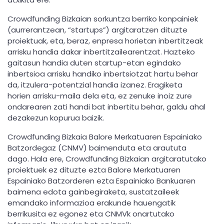
Crowdfunding Bizkaian sorkuntza berriko konpainiek
(aurrerantzean, “startups”) argitaratzen dituzte
proiektuak, eta, beraz, enpresa horietan inbertitzeak
arrisku handia dakar inbertitzailearentzat. Hazteko
gaitasun handia duten startup-etan egindako
inbertsioa arrisku handiko inbertsiotzat hartu behar
da, itzulera-potentzial handia izanez. Eragiketa
horien arrisku-maila dela eta, ez zenuke inoiz zure
ondarearen zati handi bat inbertitu behar, galdu ahal
dezakezun kopurua baizik.
Crowdfunding Bizkaia Balore Merkatuaren Espainiako
Batzordegaz (CNMV) baimenduta eta araututa
dago. Hala ere, Crowdfunding Bizkaian argitaratutako
proiektuek ez dituzte ezta Balore Merkatuaren
Espainiako Batzorderen ezta Espainiako Bankuaren
baimena edota gainbegiraketa, sustatzaileek
emandako informazioa erakunde hauengatik
berrikusita ez egonez eta CNMVk onartutako