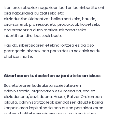
Izan ere, irabaziak negozioan bertan berrinbertitu ohi
dira hazkundea bultzatzeko eta
akziodun/bazkideentzat balioa sortzeko, hau da,
diru-sarrerak prozesuak eta produktuak hobetzeko
eta presentzia duen merkatuak zabaltzeko
inbertitzen dira, besteak beste.
Hau da, inbertsioaren etekina lortzea ez da oso
gertagarria akzioak edo partaidetza sozialak saldu
ahal izan harte.
Gizartearen kudeaketan ez jarduteko arriskua:
Sozietatearen kudeaketa sozietatearen
administrazio-organoaren eskumena da, eta ez
akziodunena/bazkideena. Hauek, Batzar Orokorrean
bilduta, administratzaileak izendatzen dituzte baina
konpainiaren kapital sozialean duten partaidetzaren
arabera baliteke eragin esanguratsurik ez izatea