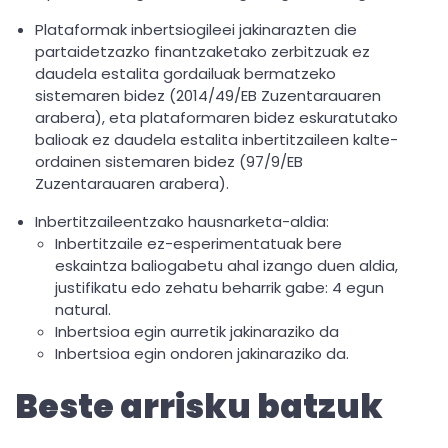
Plataformak inbertsiogileei jakinarazten die
partaidetzazko finantzaketako zerbitzuak ez
daudela estalita gordailuak bermatzeko
sistemaren bidez (2014/49/EB Zuzentarauaren
arabera), eta plataformaren bidez eskuratutako
balioak ez daudela estalita inbertitzaileen kalte-
ordainen sistemaren bidez (97/9/EB
Zuzentarauaren arabera).
Inbertitzaileentzako hausnarketa-aldia:
Inbertitzaile ez-esperimentatuak bere
eskaintza baliogabetu ahal izango duen aldia,
justifikatu edo zehatu beharrik gabe: 4 egun
natural.
Inbertsioa egin aurretik jakinaraziko da
Inbertsioa egin ondoren jakinaraziko da.
Beste arrisku batzuk