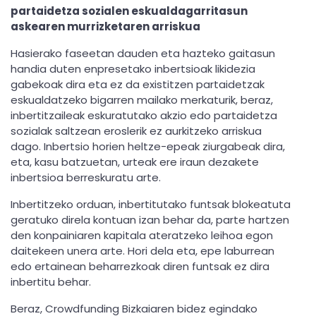
partaidetza sozialen eskualdagarritasun
askearen murrizketaren arriskua
Hasierako faseetan dauden eta hazteko gaitasun
handia duten enpresetako inbertsioak likidezia
gabekoak dira eta ez da existitzen partaidetzak
eskualdatzeko bigarren mailako merkaturik, beraz,
inbertitzaileak eskuratutako akzio edo partaidetza
sozialak saltzean eroslerik ez aurkitzeko arriskua
dago. Inbertsio horien heltze-epeak ziurgabeak dira,
eta, kasu batzuetan, urteak ere iraun dezakete
inbertsioa berreskuratu arte.
Inbertitzeko orduan, inbertitutako funtsak blokeatuta
geratuko direla kontuan izan behar da, parte hartzen
den konpainiaren kapitala ateratzeko leihoa egon
daitekeen unera arte. Hori dela eta, epe laburrean
edo ertainean beharrezkoak diren funtsak ez dira
inbertitu behar.
Beraz, Crowdfunding Bizkaiaren bidez egindako