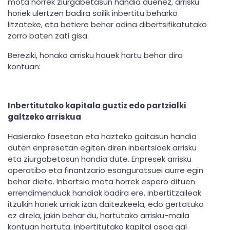
mota horrek ziurgabetasun handia duenez, arrisku
horiek ulertzen badira soilik inbertitu beharko
litzateke, eta betiere behar adina dibertsifikatutako
zorro baten zati gisa.
Bereziki, honako arrisku hauek hartu behar dira
kontuan:
Inbertitutako kapitala guztiz edo partzialki
galtzeko arriskua
Hasierako faseetan eta hazteko gaitasun handia
duten enpresetan egiten diren inbertsioek arrisku
eta ziurgabetasun handia dute. Enpresek arrisku
operatibo eta finantzario esanguratsuei aurre egin
behar diete. Inbertsio mota horrek espero dituen
errendimenduak handiak badira ere, inbertitzaileak
itzulkin horiek urriak izan daitezkeela, edo gertatuko
ez direla, jakin behar du, hartutako arrisku-maila
kontuan hartuta. Inbertitutako kapital osoa gal