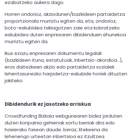
ezabatzeko aukera dago.
Horren ondorioz, akziodunen/bazkideen partaidetza
proportzionala murriztu egiten da, eta, ondorioz,
boto-eskubidea txikiagotzen zaie eta kobratzeko
eskubidea duten enpresaren dibidenduen ehunekoa
murriztu egiten da.
Ikus ezazu enpresaren dokumentu legalak
(bazkideen ituna, estatutuak, inbertsio-akordioa…),
eros daitezkeen akzio edo partaidetza sozialek
lehentasunezko harpidetza-eskubide horiek dituzten
jakiteko.
Dibidendurik ez jasotzeko arriskua
Crowdfunding Bizkaia webgunearen bidez jarduten
duten konpainia gehienak sortu berriak dira edo
hasierako fasean daude. beraz, litekeena da
lehenengo urteetan inbertsioa ez itzultzea.