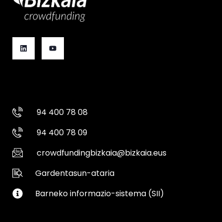
94 400 78 08
94 400 78 09
crowdfundingbizkaia@bizkaia.eus
Gardentasun-ataria
Barneko informazio-sistema (SII)