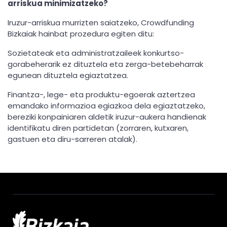
arriskua minimizatzeko?
Iruzur-arriskua murrizten saiatzeko, Crowdfunding
Bizkaiak hainbat prozedura egiten ditu:
Sozietateak eta administratzaileek konkurtso-
gorabeherarik ez dituztela eta zerga-betebeharrak
egunean dituztela egiaztatzea.
Finantza-, lege- eta produktu-egoerak aztertzea
emandako informazioa egiazkoa dela egiaztatzeko,
bereziki konpainiaren aldetik iruzur-aukera handienak
identifikatu diren partidetan (zorraren, kutxaren,
gastuen eta diru-sarreren atalak).