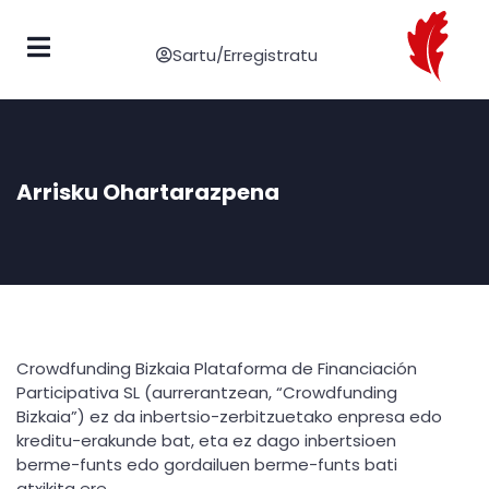
Sartu/Erregistratu
Arrisku Ohartarazpena
Crowdfunding Bizkaia Plataforma de Financiación
Participativa SL (aurrerantzean, “Crowdfunding
Bizkaia”) ez da inbertsio-zerbitzuetako enpresa edo
kreditu-erakunde bat, eta ez dago inbertsioen
berme-funts edo gordailuen berme-funts bati
atxikita ere.