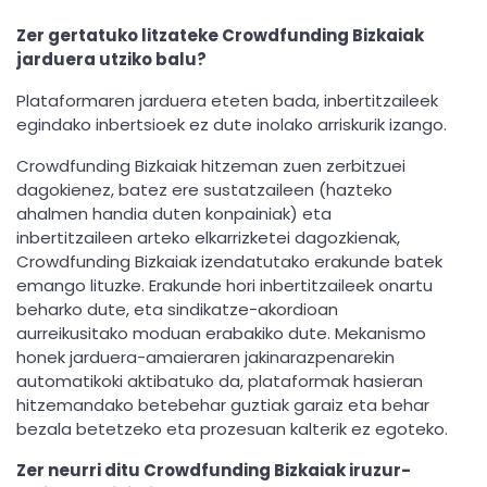
Zer gertatuko litzateke Crowdfunding Bizkaiak
jarduera utziko balu?
Plataformaren jarduera eteten bada, inbertitzaileek
egindako inbertsioek ez dute inolako arriskurik izango.
Crowdfunding Bizkaiak hitzeman zuen zerbitzuei
dagokienez, batez ere sustatzaileen (hazteko
ahalmen handia duten konpainiak) eta
inbertitzaileen arteko elkarrizketei dagozkienak,
Crowdfunding Bizkaiak izendatutako erakunde batek
emango lituzke. Erakunde hori inbertitzaileek onartu
beharko dute, eta sindikatze-akordioan
aurreikusitako moduan erabakiko dute. Mekanismo
honek jarduera-amaieraren jakinarazpenarekin
automatikoki aktibatuko da, plataformak hasieran
hitzemandako betebehar guztiak garaiz eta behar
bezala betetzeko eta prozesuan kalterik ez egoteko.
Zer neurri ditu Crowdfunding Bizkaiak iruzur-