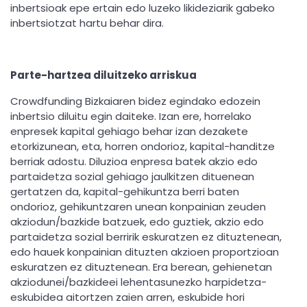
inbertsioak epe ertain edo luzeko likideziarik gabeko
inbertsiotzat hartu behar dira.
Parte-hartzea diluitzeko arriskua
Crowdfunding Bizkaiaren bidez egindako edozein
inbertsio diluitu egin daiteke. Izan ere, horrelako
enpresek kapital gehiago behar izan dezakete
etorkizunean, eta, horren ondorioz, kapital-handitze
berriak adostu. Diluzioa enpresa batek akzio edo
partaidetza sozial gehiago jaulkitzen dituenean
gertatzen da, kapital-gehikuntza berri baten
ondorioz, gehikuntzaren unean konpainian zeuden
akziodun/bazkide batzuek, edo guztiek, akzio edo
partaidetza sozial berririk eskuratzen ez dituztenean,
edo hauek konpainian dituzten akzioen proportzioan
eskuratzen ez dituztenean. Era berean, gehienetan
akziodunei/bazkideei lehentasunezko harpidetza-
eskubidea aitortzen zaien arren, eskubide hori