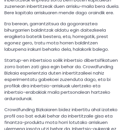
zuzenean inbertitzeak duen arrisku-maila bera duela.
Bere kapitala arriskuaren mende dago oraindik ere.
Era berean, garrantzitsua da gogoraraztea
bihurgarrien baldintzak aldatu egin daitezkeela
eragiketa batetik bestera, eta, horregatik, prest
egonez gero, tratu mota horren baldintzen
laburpena irakurri beharko dela, halakorik balego.
Startup-en inbertsioa soilik inbertsio dibertsifikatuen
zorro baten zati gisa egin behar da. Crowdfunding
Bizkaia esperientzia duten inbertitzaileei nahiz
esperimentatu gabekoei zuzenduta dago, eta bi
profilak dira inbertsio-arriskuak ulertzeko eta
inbertsio-erabakiak maila pertsonalean hartzeko
arduradunak.
Crowdfunding Bizkaiaren bidez inbertitu ahal izateko
profil oso bat eduki behar da inbertitzaile gisa eta
finantza-produktu mota horri lotutako arriskuen
ulermena jasota utzi behar da. Inbertsio-aukerak ez