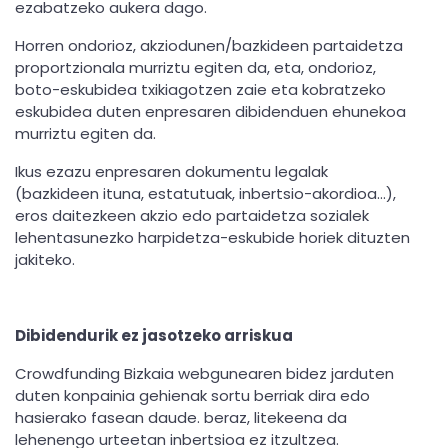
ezabatzeko aukera dago.
Horren ondorioz, akziodunen/bazkideen partaidetza
proportzionala murriztu egiten da, eta, ondorioz,
boto-eskubidea txikiagotzen zaie eta kobratzeko
eskubidea duten enpresaren dibidenduen ehunekoa
murriztu egiten da.
Ikus ezazu enpresaren dokumentu legalak
(bazkideen ituna, estatutuak, inbertsio-akordioa…),
eros daitezkeen akzio edo partaidetza sozialek
lehentasunezko harpidetza-eskubide horiek dituzten
jakiteko.
Dibidendurik ez jasotzeko arriskua
Crowdfunding Bizkaia webgunearen bidez jarduten
duten konpainia gehienak sortu berriak dira edo
hasierako fasean daude. beraz, litekeena da
lehenengo urteetan inbertsioa ez itzultzea.