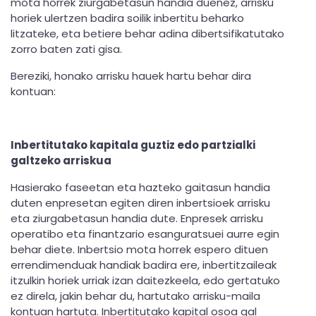
mota horrek ziurgabetasun handia duenez, arrisku
horiek ulertzen badira soilik inbertitu beharko
litzateke, eta betiere behar adina dibertsifikatutako
zorro baten zati gisa.
Bereziki, honako arrisku hauek hartu behar dira
kontuan:
Inbertitutako kapitala guztiz edo partzialki
galtzeko arriskua
Hasierako faseetan eta hazteko gaitasun handia
duten enpresetan egiten diren inbertsioek arrisku
eta ziurgabetasun handia dute. Enpresek arrisku
operatibo eta finantzario esanguratsuei aurre egin
behar diete. Inbertsio mota horrek espero dituen
errendimenduak handiak badira ere, inbertitzaileak
itzulkin horiek urriak izan daitezkeela, edo gertatuko
ez direla, jakin behar du, hartutako arrisku-maila
kontuan hartuta. Inbertitutako kapital osoa gal