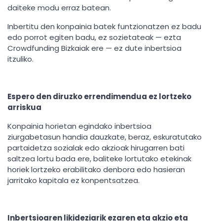
daiteke modu erraz batean.
Inbertitu den konpainia batek funtzionatzen ez badu
edo porrot egiten badu, ez sozietateak — ezta
Crowdfunding Bizkaiak ere — ez dute inbertsioa
itzuliko.
Espero den diruzko errendimendua ez lortzeko
arriskua
Konpainia horietan egindako inbertsioa
ziurgabetasun handia dauzkate, beraz, eskuratutako
partaidetza sozialak edo akzioak hirugarren bati
saltzea lortu bada ere, baliteke lortutako etekinak
horiek lortzeko erabilitako denbora edo hasieran
jarritako kapitala ez konpentsatzea.
Inbertsioaren likideziarik ezaren eta akzio eta