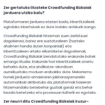
Zer gertatuko litzateke Crowdfunding Bizkaiak
jarduera utziko balu?
Plataformaren jarduera eteten bada, inbertitzaileek
egindako inbertsioek ez dute inolako arriskurik izango.
Crowdfunding Bizkaiak hitzeman zuen zerbitzuei
dagokienez, batez ere sustatzaileen (hazteko
ahalmen handia duten konpainiak) eta
inbertitzaileen arteko elkarrizketei dagozkienak,
Crowdfunding Bizkaiak izendatutako erakunde batek
emango lituzke. Erakunde hori inbertitzaileek onartu
beharko dute, eta sindikatze-akordioan
aurreikusitako moduan erabakiko dute. Mekanismo
honek jarduera-amaieraren jakinarazpenarekin
automatikoki aktibatuko da, plataformak hasieran
hitzemandako betebehar guztiak garaiz eta behar
bezala betetzeko eta prozesuan kalterik ez egoteko.
Zer neurri ditu Crowdfunding Bizkaiak iruzur-