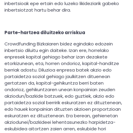
inbertsioak epe ertain edo luzeko likideziarik gabeko
inbertsiotzat hartu behar dira.
Parte-hartzea diluitzeko arriskua
Crowdfunding Bizkaiaren bidez egindako edozein
inbertsio diluitu egin daiteke. Izan ere, horrelako
enpresek kapital gehiago behar izan dezakete
etorkizunean, eta, horren ondorioz, kapital-handitze
berriak adostu. Diluzioa enpresa batek akzio edo
partaidetza sozial gehiago jaulkitzen dituenean
gertatzen da, kapital-gehikuntza berri baten
ondorioz, gehikuntzaren unean konpainian zeuden
akziodun/bazkide batzuek, edo guztiek, akzio edo
partaidetza sozial berririk eskuratzen ez dituztenean,
edo hauek konpainian dituzten akzioen proportzioan
eskuratzen ez dituztenean. Era berean, gehienetan
akziodunei/bazkideei lehentasunezko harpidetza-
eskubidea aitortzen zaien arren, eskubide hori