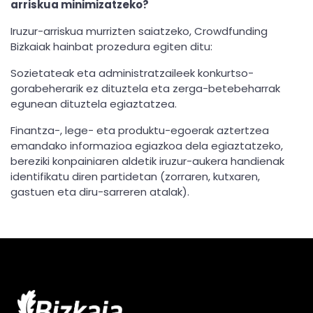
arriskua minimizatzeko?
Iruzur-arriskua murrizten saiatzeko, Crowdfunding
Bizkaiak hainbat prozedura egiten ditu:
Sozietateak eta administratzaileek konkurtso-
gorabeherarik ez dituztela eta zerga-betebeharrak
egunean dituztela egiaztatzea.
Finantza-, lege- eta produktu-egoerak aztertzea
emandako informazioa egiazkoa dela egiaztatzeko,
bereziki konpainiaren aldetik iruzur-aukera handienak
identifikatu diren partidetan (zorraren, kutxaren,
gastuen eta diru-sarreren atalak).