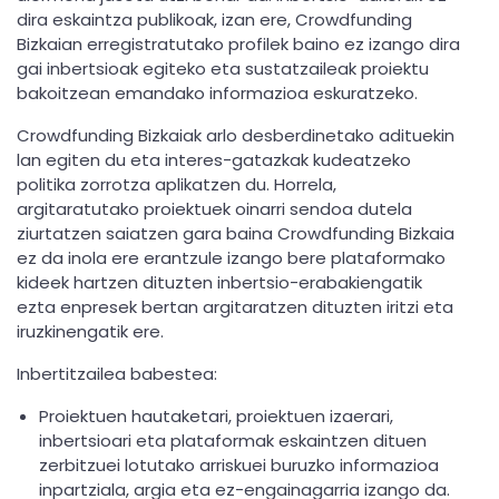
dira eskaintza publikoak, izan ere, Crowdfunding
Bizkaian erregistratutako profilek baino ez izango dira
gai inbertsioak egiteko eta sustatzaileak proiektu
bakoitzean emandako informazioa eskuratzeko.
Crowdfunding Bizkaiak arlo desberdinetako adituekin
lan egiten du eta interes-gatazkak kudeatzeko
politika zorrotza aplikatzen du. Horrela,
argitaratutako proiektuek oinarri sendoa dutela
ziurtatzen saiatzen gara baina Crowdfunding Bizkaia
ez da inola ere erantzule izango bere plataformako
kideek hartzen dituzten inbertsio-erabakiengatik
ezta enpresek bertan argitaratzen dituzten iritzi eta
iruzkinengatik ere.
Inbertitzailea babestea:
Proiektuen hautaketari, proiektuen izaerari,
inbertsioari eta plataformak eskaintzen dituen
zerbitzuei lotutako arriskuei buruzko informazioa
inpartziala, argia eta ez-engainagarria izango da.