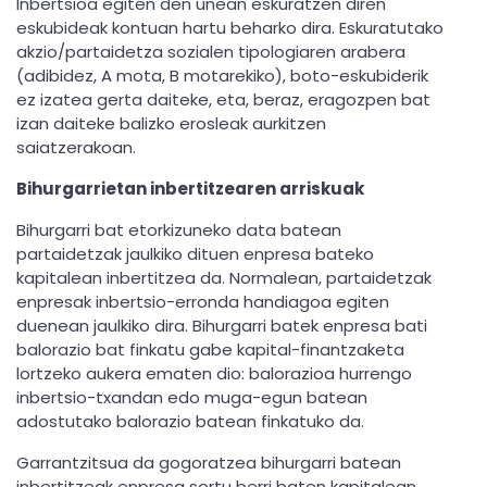
Inbertsioa egiten den unean eskuratzen diren
eskubideak kontuan hartu beharko dira. Eskuratutako
akzio/partaidetza sozialen tipologiaren arabera
(adibidez, A mota, B motarekiko), boto-eskubiderik
ez izatea gerta daiteke, eta, beraz, eragozpen bat
izan daiteke balizko erosleak aurkitzen
saiatzerakoan.
Bihurgarrietan inbertitzearen arriskuak
Bihurgarri bat etorkizuneko data batean
partaidetzak jaulkiko dituen enpresa bateko
kapitalean inbertitzea da. Normalean, partaidetzak
enpresak inbertsio-erronda handiagoa egiten
duenean jaulkiko dira. Bihurgarri batek enpresa bati
balorazio bat finkatu gabe kapital-finantzaketa
lortzeko aukera ematen dio: balorazioa hurrengo
inbertsio-txandan edo muga-egun batean
adostutako balorazio batean finkatuko da.
Garrantzitsua da gogoratzea bihurgarri batean
inbertitzeak enpresa sortu berri baten kapitalean