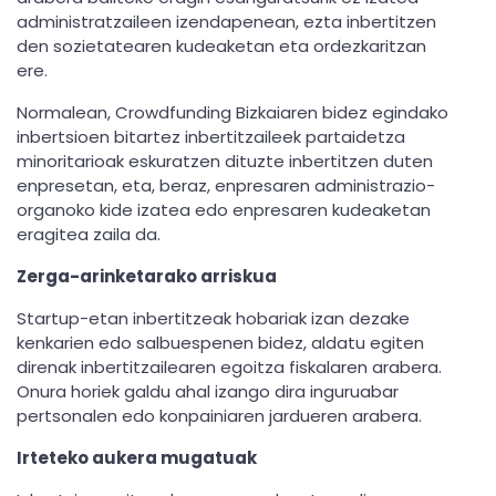
administratzaileen izendapenean, ezta inbertitzen
den sozietatearen kudeaketan eta ordezkaritzan
ere.
Normalean, Crowdfunding Bizkaiaren bidez egindako
inbertsioen bitartez inbertitzaileek partaidetza
minoritarioak eskuratzen dituzte inbertitzen duten
enpresetan, eta, beraz, enpresaren administrazio-
organoko kide izatea edo enpresaren kudeaketan
eragitea zaila da.
Zerga-arinketarako arriskua
Startup-etan inbertitzeak hobariak izan dezake
kenkarien edo salbuespenen bidez, aldatu egiten
direnak inbertitzailearen egoitza fiskalaren arabera.
Onura horiek galdu ahal izango dira inguruabar
pertsonalen edo konpainiaren jardueren arabera.
Irteteko aukera mugatuak