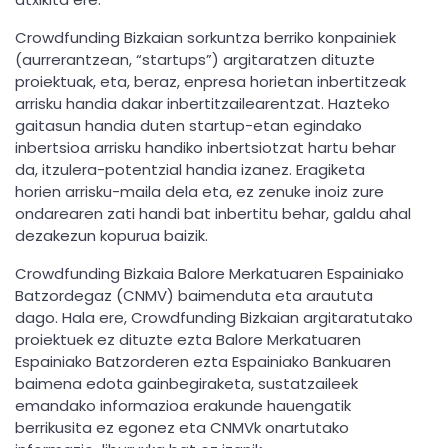
Crowdfunding Bizkaian sorkuntza berriko konpainiek
(aurrerantzean, “startups”) argitaratzen dituzte
proiektuak, eta, beraz, enpresa horietan inbertitzeak
arrisku handia dakar inbertitzailearentzat. Hazteko
gaitasun handia duten startup-etan egindako
inbertsioa arrisku handiko inbertsiotzat hartu behar
da, itzulera-potentzial handia izanez. Eragiketa
horien arrisku-maila dela eta, ez zenuke inoiz zure
ondarearen zati handi bat inbertitu behar, galdu ahal
dezakezun kopurua baizik.
Crowdfunding Bizkaia Balore Merkatuaren Espainiako
Batzordegaz (CNMV) baimenduta eta araututa
dago. Hala ere, Crowdfunding Bizkaian argitaratutako
proiektuek ez dituzte ezta Balore Merkatuaren
Espainiako Batzorderen ezta Espainiako Bankuaren
baimena edota gainbegiraketa, sustatzaileek
emandako informazioa erakunde hauengatik
berrikusita ez egonez eta CNMVk onartutako