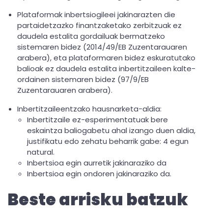
Plataformak inbertsiogileei jakinarazten die
partaidetzazko finantzaketako zerbitzuak ez
daudela estalita gordailuak bermatzeko
sistemaren bidez (2014/49/EB Zuzentarauaren
arabera), eta plataformaren bidez eskuratutako
balioak ez daudela estalita inbertitzaileen kalte-
ordainen sistemaren bidez (97/9/EB
Zuzentarauaren arabera).
Inbertitzaileentzako hausnarketa-aldia:
Inbertitzaile ez-esperimentatuak bere
eskaintza baliogabetu ahal izango duen aldia,
justifikatu edo zehatu beharrik gabe: 4 egun
natural.
Inbertsioa egin aurretik jakinaraziko da
Inbertsioa egin ondoren jakinaraziko da.
Beste arrisku batzuk