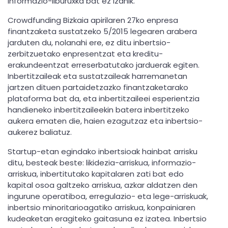
informazio-liburuxka bat ez izanik.
Crowdfunding Bizkaia apirilaren 27ko enpresa
finantzaketa sustatzeko 5/2015 legearen arabera
jarduten du, nolanahi ere, ez ditu inbertsio-
zerbitzuetako enpresentzat eta kreditu-
erakundeentzat erreserbatutako jarduerak egiten.
Inbertitzaileak eta sustatzaileak harremanetan
jartzen dituen partaidetzazko finantzaketarako
plataforma bat da, eta inbertitzaileei esperientzia
handieneko inbertitzaileekin batera inbertitzeko
aukera ematen die, haien ezagutzaz eta inbertsio-
aukerez baliatuz.
Startup-etan egindako inbertsioak hainbat arrisku
ditu, besteak beste: likidezia-arriskua, informazio-
arriskua, inbertitutako kapitalaren zati bat edo
kapital osoa galtzeko arriskua, azkar aldatzen den
ingurune operatiboa, erregulazio- eta lege-arriskuak,
inbertsio minoritarioagatiko arriskua, konpainiaren
kudeaketan eragiteko gaitasuna ez izatea. Inbertsio