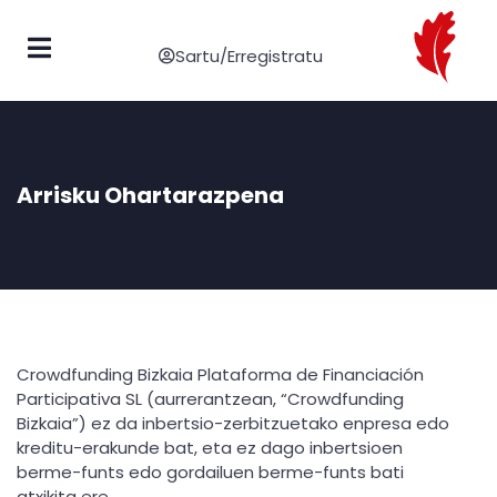
Sartu/Erregistratu
Arrisku Ohartarazpena
Crowdfunding Bizkaia Plataforma de Financiación
Participativa SL (aurrerantzean, “Crowdfunding
Bizkaia”) ez da inbertsio-zerbitzuetako enpresa edo
kreditu-erakunde bat, eta ez dago inbertsioen
berme-funts edo gordailuen berme-funts bati
atxikita ere.