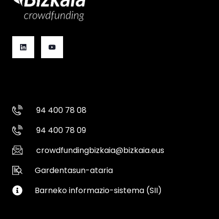
94 400 78 08
94 400 78 09
crowdfundingbizkaia@bizkaia.eus
Gardentasun-ataria
Barneko informazio-sistema (SII)