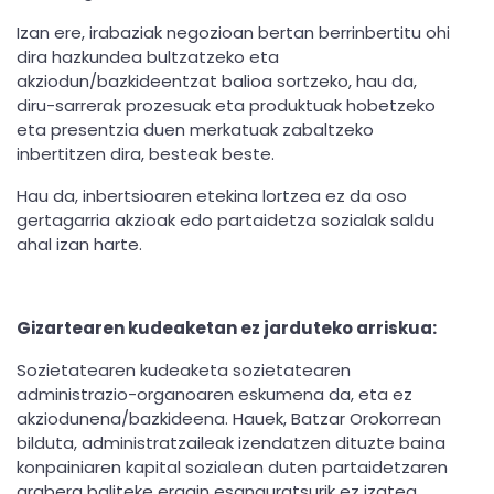
Izan ere, irabaziak negozioan bertan berrinbertitu ohi
dira hazkundea bultzatzeko eta
akziodun/bazkideentzat balioa sortzeko, hau da,
diru-sarrerak prozesuak eta produktuak hobetzeko
eta presentzia duen merkatuak zabaltzeko
inbertitzen dira, besteak beste.
Hau da, inbertsioaren etekina lortzea ez da oso
gertagarria akzioak edo partaidetza sozialak saldu
ahal izan harte.
Gizartearen kudeaketan ez jarduteko arriskua:
Sozietatearen kudeaketa sozietatearen
administrazio-organoaren eskumena da, eta ez
akziodunena/bazkideena. Hauek, Batzar Orokorrean
bilduta, administratzaileak izendatzen dituzte baina
konpainiaren kapital sozialean duten partaidetzaren
arabera baliteke eragin esanguratsurik ez izatea