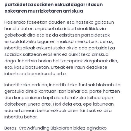
partaidetza sozialen eskualdagarritasun
askearen murrizketaren arriskua
Hasierako faseetan dauden eta hazteko gaitasun
handia duten enpresetako inbertsioak likidezia
gabekoak dira eta ez da existitzen partaidetzak
eskualdatzeko bigarren mailako merkaturik, beraz,
inbertitzaileak eskuratutako akzio edo partaidetza
sozialak saltzean eroslerik ez aurkitzeko arriskua
dago. Inbertsio horien heltze-epeak ziurgabeak dira,
eta, kasu batzuetan, urteak ere iraun dezakete
inbertsioa berreskuratu arte.
Inbertitzeko orduan, inbertitutako funtsak blokeatuta
geratuko direla kontuan izan behar da, parte hartzen
den konpainiaren kapitala ateratzeko leihoa egon
daitekeen unera arte. Hori dela eta, epe laburrean
edo ertainean beharrezkoak diren funtsak ez dira
inbertitu behar.
Beraz, Crowdfunding Bizkaiaren bidez egindako