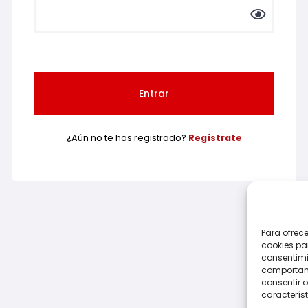
¿Aún no te has registrado?
Regístrate
Para ofrec
cookies pa
consentimi
comportami
consentir o
característ